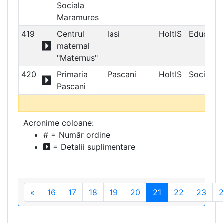
Sociala
Maramures
419
Centrul
Iasi
HoltIS
Educațio
maternal
"Maternus"
420
Primaria
Pascani
HoltIS
Social
Pascani
Acronime coloane:
# = Număr ordine
= Detalii suplimentare
«
16
17
18
19
20
21
22
23