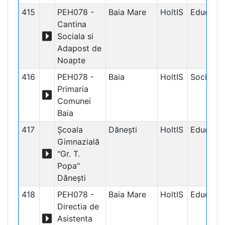
415
PEH078 -
Baia Mare
HoltIS
Educațio
Cantina
Sociala si
Adapost de
Noapte
416
PEH078 -
Baia
HoltIS
Social
Primaria
Comunei
Baia
417
Școala
Dănești
HoltIS
Educațio
Gimnazială
"Gr. T.
Popa"
Dănești
418
PEH078 -
Baia Mare
HoltIS
Educațio
Directia de
Asistenta