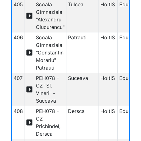
405
Scoala
Tulcea
HoltIS
Educațio
Gimnaziala
"Alexandru
Ciucurencu"
406
Scoala
Patrauti
HoltIS
Educațio
Gimnaziala
"Constantin
Morariu"
Patrauti
407
PEH078 -
Suceava
HoltIS
Educațio
CZ "Sf.
Vineri" -
Suceava
408
PEH078 -
Dersca
HoltIS
Educațio
CZ
Prichindel,
Dersca