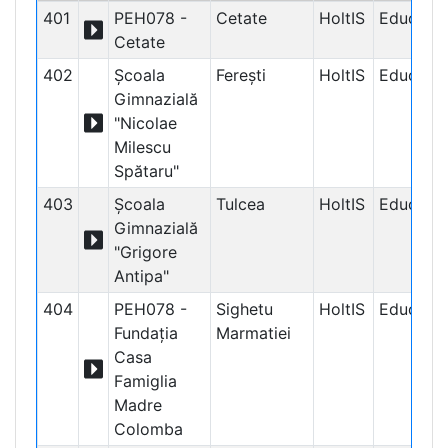
401
PEH078 -
Cetate
HoltIS
Educațio
Cetate
402
Școala
Ferești
HoltIS
Educațio
Gimnazială
"Nicolae
Milescu
Spătaru"
403
Școala
Tulcea
HoltIS
Educațio
Gimnazială
"Grigore
Antipa"
404
PEH078 -
Sighetu
HoltIS
Educațio
Fundația
Marmatiei
Casa
Famiglia
Madre
Colomba