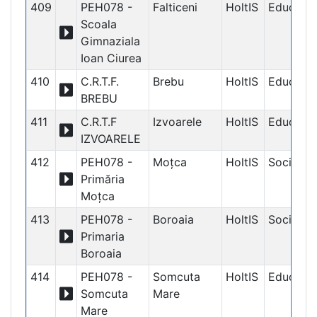
409
PEH078 -
Falticeni
HoltIS
Educațio
Scoala
Gimnaziala
Ioan Ciurea
410
C.R.T.F.
Brebu
HoltIS
Educațio
BREBU
411
C.R.T.F
Izvoarele
HoltIS
Educațio
IZVOARELE
412
PEH078 -
Moțca
HoltIS
Social
Primăria
Moțca
413
PEH078 -
Boroaia
HoltIS
Social
Primaria
Boroaia
414
PEH078 -
Somcuta
HoltIS
Educațio
Somcuta
Mare
Mare