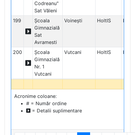
Codreanu"
Sat Văleni
199
Școala
Voinești
HoltIS
Educ
Gimnazială
Sat
Avramesti
200
Școala
Vutcani
HoltIS
Educ
Gimnazială
Nr. 1
Vutcani
Acronime coloane:
# = Număr ordine
= Detalii suplimentare