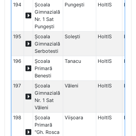
194
Școala
Pungești
HoltIS
Educ
Gimnazială
Nr. 1 Sat
Pungești
195
Școala
Solești
HoltIS
Educ
Gimnazială
Serbotesti
196
Școala
Tanacu
HoltIS
Educ
Primară
Benesti
197
Școala
Văleni
HoltIS
Educ
Gimnazială
Nr. 1 Sat
Văleni
198
Școala
Viișoara
HoltIS
Educ
Primară
"Gh. Rosca