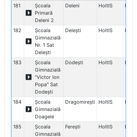
181
Școala
Deleni
HoltIS
Educ
Primară
Deleni 2
182
Școala
Delești
HoltIS
Educ
Gimnazială
Nr. 1 Sat
Delești
183
Școala
Dodești
HoltIS
Educ
Gimnazială
"Victor Ion
Popa" Sat
Dodești
184
Școala
Dragomirești
HoltIS
Educ
Gimnazială
Doagele
185
Școala
Ferești
HoltIS
Educ
Gimnazială