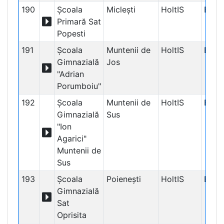
190
Școala
Miclești
HoltIS
Educ
Primară Sat
Popesti
191
Școala
Muntenii de
HoltIS
Educ
Gimnazială
Jos
"Adrian
Porumboiu"
192
Școala
Muntenii de
HoltIS
Educ
Gimnazială
Sus
"Ion
Agarici"
Muntenii de
Sus
193
Școala
Poienești
HoltIS
Educ
Gimnazială
Sat
Oprisita