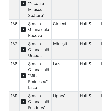
"Nicolae
Milescu
Spătaru"
186
Școala
Gîrceni
HoltIS
Educ
Gimnazială
Racova
187
Școala
Ivănești
HoltIS
Educ
Gimnazială
Ursoaia
188
Școala
Laza
HoltIS
Educ
Gimnazială
"Mihai
Eminescu"
Laza
189
Școala
Lipovăț
HoltIS
Educ
Gimnazială
Fundu Văii