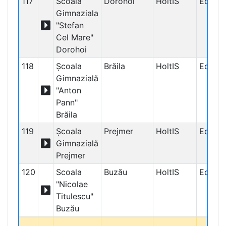
117
Scoala
Dorohoi
HoltIS
Educaț
Gimnaziala
"Stefan
Cel Mare"
Dorohoi
118
Școala
Brăila
HoltIS
Educaț
Gimnazială
"Anton
Pann"
Brăila
119
Școala
Prejmer
HoltIS
Educaț
Gimnazială
Prejmer
120
Scoala
Buzău
HoltIS
Educaț
"Nicolae
Titulescu"
Buzău