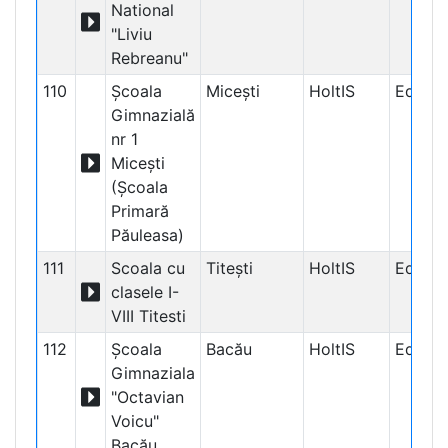
National
"Liviu
Rebreanu"
110
Școala
Micești
HoltIS
Educaț
Gimnazială
nr 1
Micești
(Școala
Primară
Păuleasa)
111
Scoala cu
Titești
HoltIS
Educaț
clasele I-
VIII Titesti
112
Şcoala
Bacău
HoltIS
Educaț
Gimnaziala
"Octavian
Voicu"
Bacău