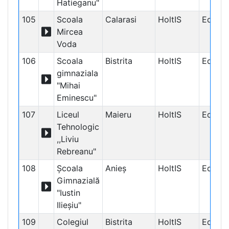
Hatieganu"
105
Scoala
Calarasi
HoltIS
Educaț
Mircea
Voda
106
Scoala
Bistrita
HoltIS
Educaț
gimnaziala
"Mihai
Eminescu"
107
Liceul
Maieru
HoltIS
Educaț
Tehnologic
,,Liviu
Rebreanu"
108
Şcoala
Anieş
HoltIS
Educaț
Gimnazială
"Iustin
Ilieşiu"
109
Colegiul
Bistrita
HoltIS
Educaț