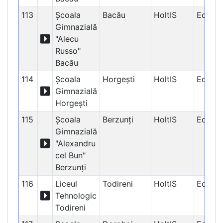
113
Școala
Bacău
HoltIS
Educaț
Gimnazială
"Alecu
Russo"
Bacău
114
Şcoala
Horgești
HoltIS
Educaț
Gimnazială
Horgeşti
115
Şcoala
Berzunţi
HoltIS
Educaț
Gimnazială
"Alexandru
cel Bun"
Berzunţi
116
Liceul
Todireni
HoltIS
Educaț
Tehnologic
Todireni