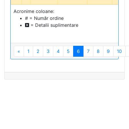
Acronime coloane:
# = Număr ordine
= Detalii suplimentare
«
1
2
3
4
5
6
7
8
9
10