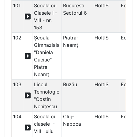
101
Scoala cu
Bucureşti
HoltIS
Educaț
Clasele I -
Sectorul 6
VIII - nr.
153
102
Școala
Piatra-
HoltIS
Educaț
Gimnaziala
Neamţ
"Daniela
Cuciuc"
Piatra
Neamț
103
Liceul
Buzău
HoltIS
Educaț
Tehnologic
"Costin
Neniţescu
104
Scoala cu
Cluj-
HoltIS
Educaț
clasele I-
Napoca
VIII "Iuliu