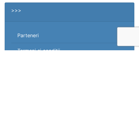
>>>
Parteneri
Termeni și condiții
Protecția datelor
>>>
Quality Inclusive Education
Asociația HoltIS